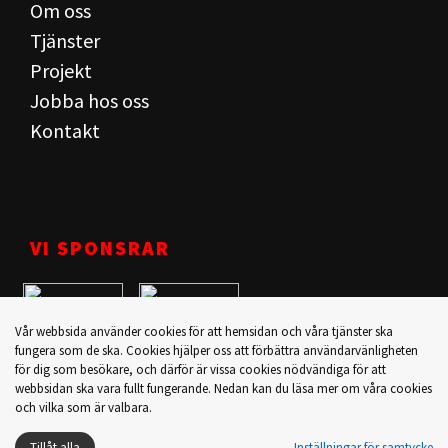
Om oss
Tjänster
Projekt
Jobba hos oss
Kontakt
VI SPONSRAR
Vår webbsida använder cookies för att hemsidan och våra tjänster ska
fungera som de ska. Cookies hjälper oss att förbättra användarvänligheten
för dig som besökare, och därför är vissa cookies nödvändiga för att
webbsidan ska vara fullt fungerande. Nedan kan du läsa mer om våra cookies
och vilka som är valbara.
Tillåt alla
Inställningar för samtycke