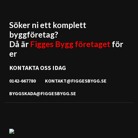
Söker ni ett komplett
byggföretag?
Då är
Figges Bygg företaget
för
er
KONTAKTA OSS IDAG
0142-667780
KONTAKT@FIGGESBYGG.SE
BYGGSKADA@FIGGESBYGG.SE