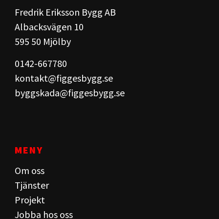
Fredrik Eriksson Bygg AB
Albacksvägen 10
595 50 Mjölby​
0142-667780
kontakt@figgesbygg.se
byggskada@figgesbygg.se
MENY
Om oss
Tjänster
Projekt
Jobba hos oss