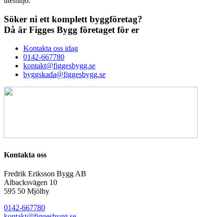
utemiljö.
Söker ni ett komplett byggföretag?
Då är
Figges Bygg företaget
för er
Kontakta oss idag
0142-667780
kontakt@figgesbygg.se
byggskada@figgesbygg.se
Kontakta oss
Fredrik Eriksson Bygg AB
Albacksvägen 10
595 50 Mjölby​
0142-667780
kontakt@figgesbygg.se