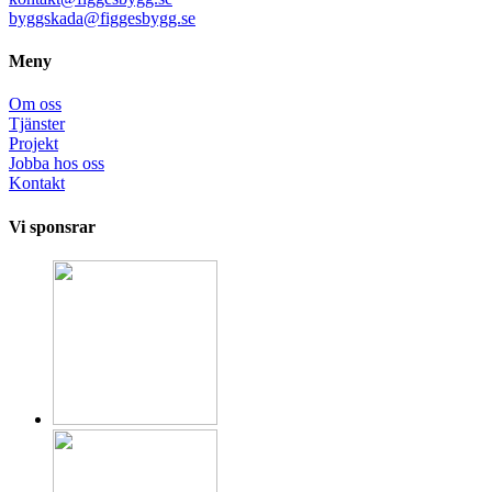
byggskada@figgesbygg.se
Meny
Om oss
Tjänster
Projekt
Jobba hos oss
Kontakt
Vi sponsrar