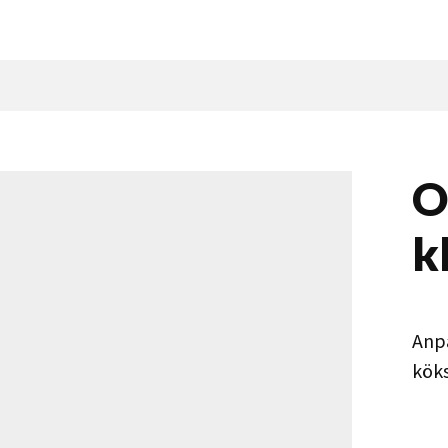
O
k
Anpa
kök