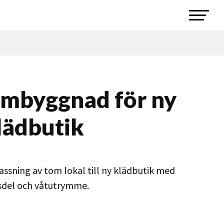
mbyggnad för ny
lädbutik
ssning av tom lokal till ny klädbutik med
sdel och våtutrymme.