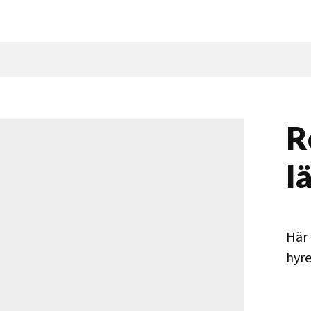
R
l
Här 
hyr