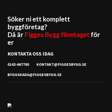
Söker ni ett komplett
byggföretag?
Då är
Figges Bygg företaget
för
er
KONTAKTA OSS IDAG
0142-667780
KONTAKT@FIGGESBYGG.SE
BYGGSKADA@FIGGESBYGG.SE