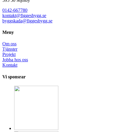
595 50 Mjölby​
0142-667780
kontakt@figgesbygg.se
byggskada@figgesbygg.se
Meny
Om oss
Tjänster
Projekt
Jobba hos oss
Kontakt
Vi sponsrar